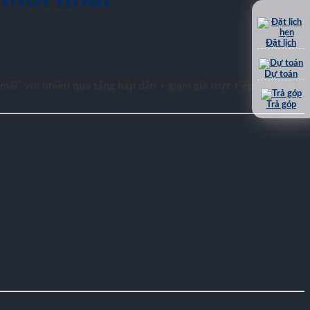
Đặt lịch
Dự toán
 mãi
” với
nhiều quà tặng hấp dẫn
+
giảm giá trực tiếp
khi mua
Trả góp