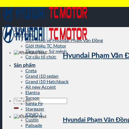
Skip
to
content
Trang chủ
Giới thiệu
Giới thiệu về Hyundai Phạm Văn Đồng
Giới thiệu TC Motor
Tầm nhìn – Sứ mệnh
Hyundai Phạm Văn 
Cơ cấu tổ chức
Sản phẩm
Creta
Grand i10 sedan
Grand i10 Hatchback
All new Accent
Elantra
Tucson
Tìm
Santa Fe
kiếm:
Stargazer
IONIQ 5
Hyundai Phạm Văn Đồn
Custin
Palisade