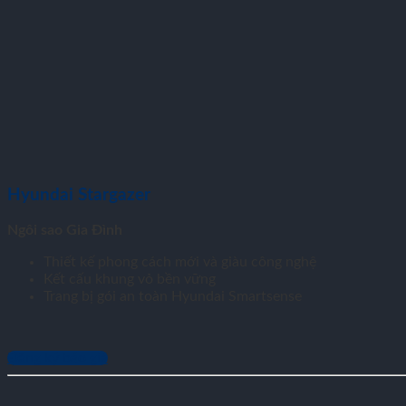
Hyundai Stargazer
Ngôi sao Gia Đình
Thiết kế phong cách mới và giàu công nghệ
Kết cấu khung vỏ bền vững
Trang bị gói an toàn Hyundai Smartsense
Đăng ký báo giá