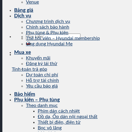
Venue
Bảng giá
Dịch vụ
Chương trình dịch vụ
Chính sách bảo hành
Phụ tùng & Phụ kiện
Tìm
Thẻ hội viên – Hyundai membership
kiếm:
Ứng dụng Hyundai Me
Mua xe
Khuyến mãi
Đăng ký lái thử
Tính toán trả góp
Dự toán chi phí
Hỗ trợ tài chính
Yêu cầu báo giá
Bảo hiểm
Phụ kiện – Phụ tùng
Theo danh mục
Phim dán cách nhiệt
Đồ da, Ốp dán nội ngoại thất
Thiết bị điện, điện tử
Bọc vô lăng