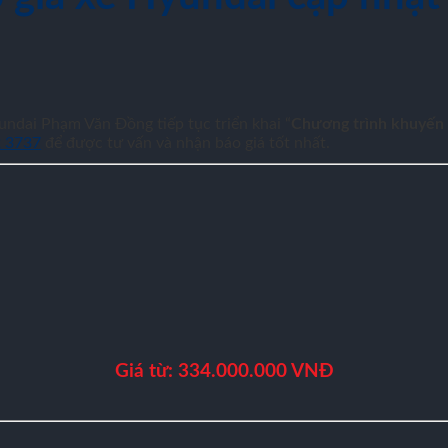
ndai Phạm Văn Đồng tiếp tục triển khai “
Chương trình khuyến
2 3737
để được tư vấn và nhận báo giá tốt nhất.
Giá từ: 334.000.000 VNĐ