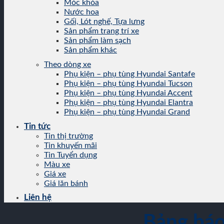
Móc khóa
Nước hoa
Gối, Lót nghế, Tựa lưng
Sản phẩm trang trí xe
Sản phẩm làm sạch
Sản phẩm khác
Theo dòng xe
Phụ kiện – phụ tùng Hyundai Santafe
Phụ kiện – phụ tùng Hyundai Tucson
Phụ kiện – phụ tùng Hyundai Accent
Phụ kiện – phụ tùng Hyundai Elantra
Phụ kiện – phụ tùng Hyundai Grand
Tin tức
Tin thị trường
Tin khuyến mãi
Tin Tuyển dụng
Màu xe
Giá xe
Giá lăn bánh
Liên hệ
Bảng báo