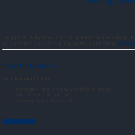
Bảng giá xe Hyundai mới nhất tại
Hyundai Phạm Văn Đồng.
Hyu
xe, Quý khách quan tâm vui lòng gọi hotline bán hàng:
090 62
Grand i10 Hatchback
Kích hoạt một tôi mới
Không gian rộng rãi trong một thiết kế nhỏ gọn
Thiết kế đậm chất thể thao
Khả năng vận hành xuất sắc
Đăng ký báo giá