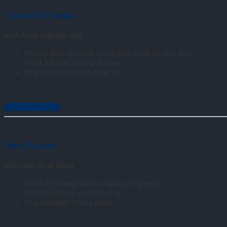
Grand i10 Sedan
Kích hoạt một tôi mới
Không gian rộng rãi trong một thiết kế nhỏ gọn
Thiết kế đậm chất thể thao
Khả năng vận hành xuất sắc
Đăng ký báo giá
New Accent
Kiến tạo lối đi riêng
Thiết kế phong cách và giàu công nghệ
Kết cấu khung vỏ bền vững
Cốp mở điện thông minh