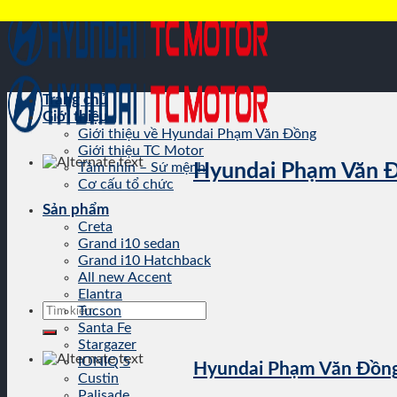
Skip
to
content
Trang chủ
Giới thiệu
Giới thiệu về Hyundai Phạm Văn Đồng
Giới thiệu TC Motor
Tầm nhìn – Sứ mệnh
Hyundai Phạm Văn 
Cơ cấu tổ chức
Sản phẩm
Creta
Grand i10 sedan
Grand i10 Hatchback
All new Accent
Elantra
Tìm
Tucson
kiếm:
Santa Fe
Stargazer
IONIQ 5
Hyundai Phạm Văn Đồn
Custin
Palisade