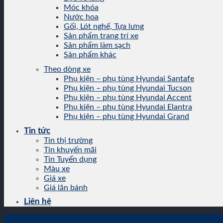
Móc khóa
Nước hoa
Gối, Lót nghế, Tựa lưng
Sản phẩm trang trí xe
Sản phẩm làm sạch
Sản phẩm khác
Theo dòng xe
Phụ kiện – phụ tùng Hyundai Santafe
Phụ kiện – phụ tùng Hyundai Tucson
Phụ kiện – phụ tùng Hyundai Accent
Phụ kiện – phụ tùng Hyundai Elantra
Phụ kiện – phụ tùng Hyundai Grand
Tin tức
Tin thị trường
Tin khuyến mãi
Tin Tuyển dụng
Màu xe
Giá xe
Giá lăn bánh
Liên hệ