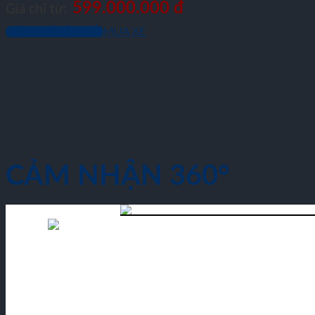
599.000.000 đ
Giá chỉ từ:
ĐĂNG KÝ LÁI THỬ
MUA XE
CẢM NHẬN 360°