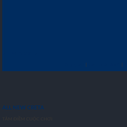
ALL NEW CRETA
Tổng quan
|
Cảm nhận 360°
|
ALL NEW CRETA
TÂM ĐIỀM CUỘC CHƠI