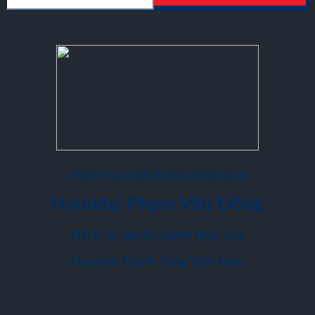
www.hyundaiphamvandong.vn
Hyundai Phạm Văn Đồng
Đại lý ủy quyền chính thức của
Hyundai Thành Công Việt Nam