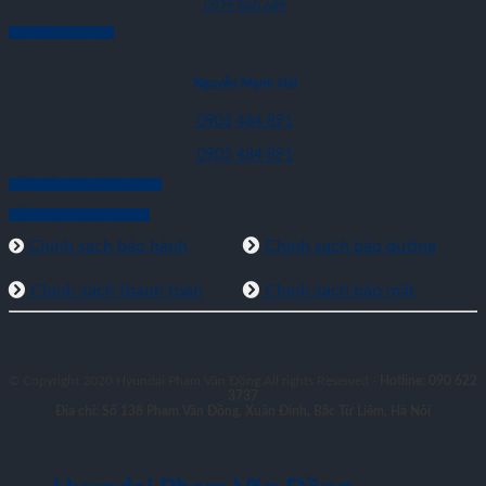
0979 860 689
CỐ VẤN DỊCH VỤ
Nguyễn Mạnh Hải
0903 484 891
0903 484 891
KẾT NỐI VỚI CHÚNG TÔI
HỖ TRỢ KHÁCH HÀNG
Chính sách bảo hành
Chính sách bảo dưỡng
Chính sách thanh toán
Chính sách bảo mật
© Copyright 2020 Hyundai Phạm Văn Đồng All rights Reserved -
Hotline: 090 622
3737
Địa chỉ: Số 138 Phạm Văn Đồng, Xuân Đỉnh, Bắc Từ Liêm, Hà Nội