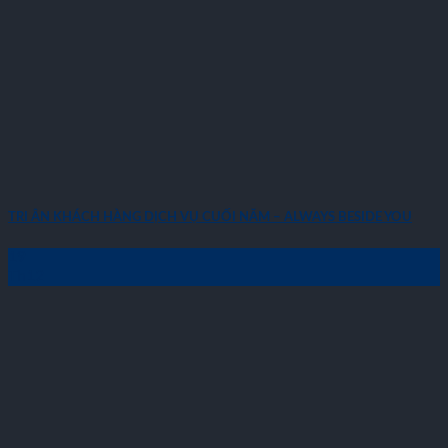
TRI ÂN KHÁCH HÀNG DỊCH VỤ CUỐI NĂM – ALWAYS BESIDE YOU
19
Th12