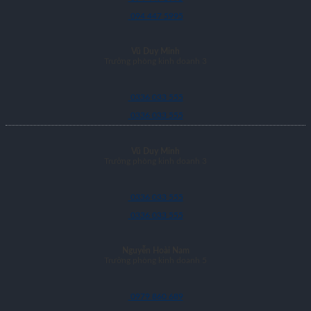
094 447 5995
Vũ Duy Minh
Trưởng phòng kinh doanh 3
0336 033 555
0336 033 555
Vũ Duy Minh
Trưởng phòng kinh doanh 3
0336 033 555
0336 033 555
Nguyễn Hoài Nam
Trưởng phòng kinh doanh 5
0979 860 689