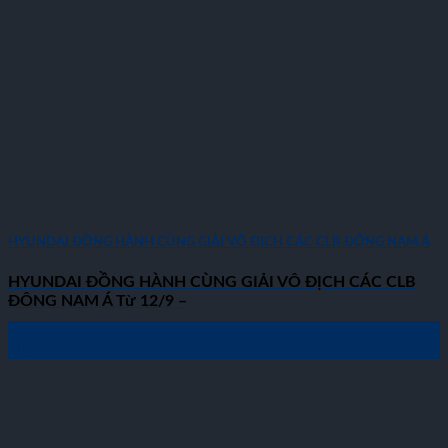
HYUNDAI ĐỒNG HÀNH CÙNG GIẢI VÔ ĐỊCH CÁC CLB ĐÔNG NAM Á
HYUNDAI ĐỒNG HÀNH CÙNG GIẢI VÔ ĐỊCH CÁC CLB
ĐÔNG NAM Á Từ 12/9 –
12
Th9