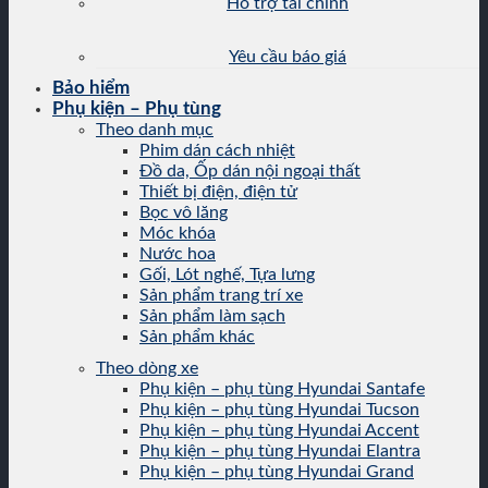
Hỗ trợ tài chính
Yêu cầu báo giá
Bảo hiểm
Phụ kiện – Phụ tùng
Theo danh mục
Phim dán cách nhiệt
Đồ da, Ốp dán nội ngoại thất
Thiết bị điện, điện tử
Bọc vô lăng
Móc khóa
Nước hoa
Gối, Lót nghế, Tựa lưng
Sản phẩm trang trí xe
Sản phẩm làm sạch
Sản phẩm khác
Theo dòng xe
Phụ kiện – phụ tùng Hyundai Santafe
Phụ kiện – phụ tùng Hyundai Tucson
Phụ kiện – phụ tùng Hyundai Accent
Phụ kiện – phụ tùng Hyundai Elantra
Phụ kiện – phụ tùng Hyundai Grand