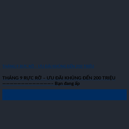
THÁNG 9 RỰC RỠ – ƯU ĐÃI KHỦNG ĐẾN 200 TRIỆU
THÁNG 9 RỰC RỠ – ƯU ĐÃI KHỦNG ĐẾN 200 TRIỆU
—————————————– Bạn đang ấp
02
Th9