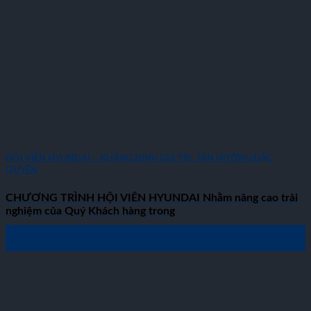
HỘI VIÊN HYUNDAI – KHẲNG ĐỊNH GIÁ TRỊ, TẬN HƯỞNG ĐẶC
QUYỀN
CHƯƠNG TRÌNH HỘI VIÊN HYUNDAI Nhằm nâng cao trải
nghiệm của Quý Khách hàng trong
11
Th9