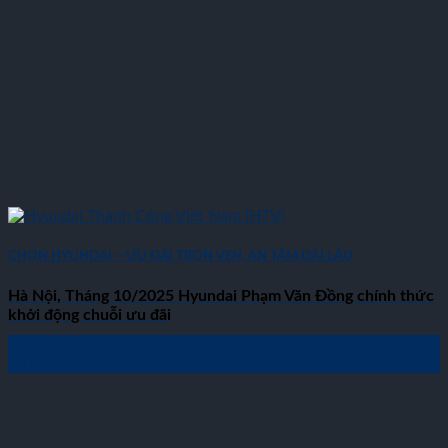
CHỌN HYUNDAI – ƯU ĐÃI TRỌN VẸN, AN TÂM DÀI LÂU
Hà Nội, Tháng 10/2025 Hyundai Phạm Văn Đồng chính thức
khởi động chuỗi ưu đãi
02
Th10