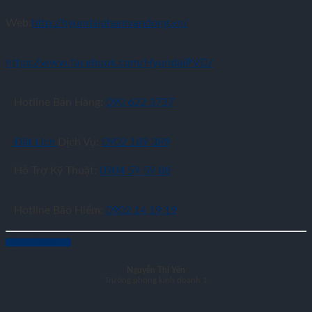
Web:
http://hyundaiphamvandong.vn/
https://www.facebook.com/HyundaiPVD/
Hotline Bán Hàng:
090 622 3737
Đặt Lịch
Dịch Vụ:
0902 189 389
Hỗ Trợ Kỹ Thuật:
0904 59 59 88
Hotline Bảo Hiểm:
0902 14 19 19
LIÊN HỆ MUA XE
Nguyễn Thị Yến
Trưởng phòng kinh doanh 1