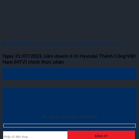
Xe điện IONIQ 5 chính thức được sản xuất & phân phối tại Việt Nam
Ngày 31/07/2023, Liên doanh ô tô Hyundai Thành Công Việt
Nam (HTV) chính thức phân
31
Th7
ĐĂNG KÝ MUA XE NGAY TRONG THÁNG
8
Để nhận ưu đãi lên đến 70.000.000đ