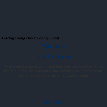
Gương chống chói tự động (ECM)
Vận hành
Thiết lập nhịp độ
Nhấn bàn đạp ga và cảm nhận nhịp cảm xúc của bạn với sự
bứt tốc phấn khích mà mượt mà của động cơ Smartstream,
công nghệ động cơ mới nhất của Hyundai.
An toàn