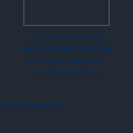
www.hyundaiphamvandong.vn
Hyundai Phạm Văn Đồng
Đại lý ủy quyền chính thức của
Hyundai Thành Công Việt Nam
Showroom Hyundai 3S