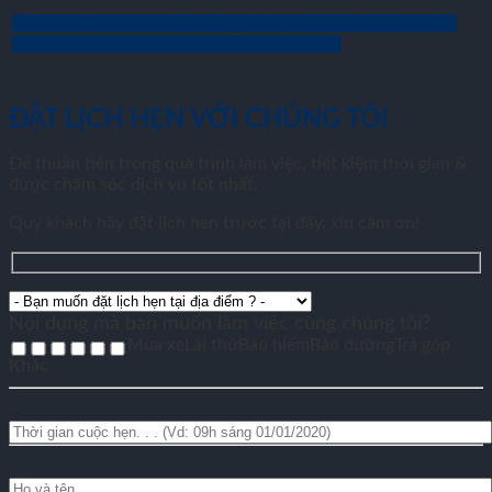
Gửi yêu cầu mua xe
Tải xuống thông số kỹ thuật
Tải xuống
Catalogue
Dự toán chi phí
Hỗ trợ tài chính
ĐẶT LỊCH HẸN VỚI CHÚNG TÔI
Để thuận tiện trong quá trình làm việc, tiết kiệm thời gian &
được chăm sóc dịch vụ tốt nhất.
Quý khách hãy đặt lịch hẹn trước tại đây, xin cảm ơn!
Nội dung mà bạn muốn làm việc cùng chúng tôi?
Mua xe
Lái thử
Bảo hiểm
Bảo dưỡng
Trả góp
Khác