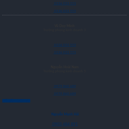
0336 033 555
0336 033 555
Vũ Duy Minh
Trưởng phòng kinh doanh 3
0336 033 555
0336 033 555
Nguyễn Hoài Nam
Trưởng phòng kinh doanh 5
0979 860 689
0979 860 689
CỐ VẤN DỊCH VỤ
Nguyễn Mạnh Hải
0903 484 891