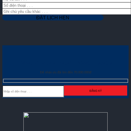
ĐĂNG KÝ MUA XE NGAY TRONG THÁNG
8
Để nhận ưu đãi lên đến 70.000.000đ