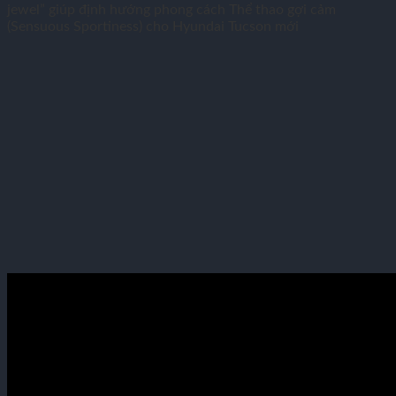
jewel” giúp định hướng phong cách Thể thao gợi cảm
(Sensuous Sportiness) cho Hyundai Tucson mới