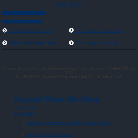
0903 484 891
KẾT NỐI VỚI CHÚNG TÔI
HỖ TRỢ KHÁCH HÀNG
Chính sách bảo hành
Chính sách bảo dưỡng
Chính sách thanh toán
Chính sách bảo mật
© Copyright 2020 Hyundai Phạm Văn Đồng All rights Reserved -
Hotline: 090 622
3737
Địa chỉ: Số 138 Phạm Văn Đồng, Xuân Đỉnh, Bắc Từ Liêm, Hà Nội
Hyundai Phạm Văn Đồng
Trang chủ
Giới thiệu
Giới thiệu về Hyundai Phạm Văn Đồng
Giới thiệu TC Motor