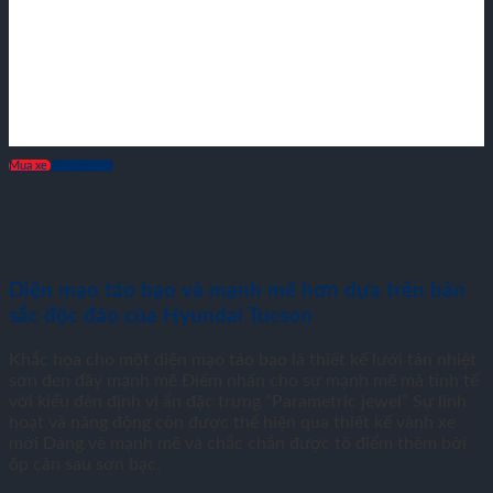
Mua xe
Khuyến mãi
Diện mạo táo bạo và mạnh mẽ hơn dựa trên bản
sắc độc đáo của Hyundai Tucson
Khắc họa cho một diện mạo táo bạo là thiết kế lưới tản nhiệt
sơn đen đầy mạnh mẽ Điểm nhấn cho sự mạnh mẽ mà tinh tế
với kiểu đèn định vị ẩn đặc trưng “Parametric jewel” Sự linh
hoạt và năng động còn được thể hiện qua thiết kế vành xe
mới Dáng vẻ mạnh mẽ và chắc chắn được tô điểm thêm bởi
ốp cản sau sơn bạc.