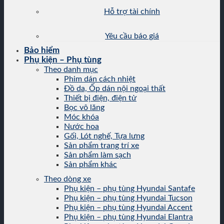
Hỗ trợ tài chính
Yêu cầu báo giá
Bảo hiểm
Phụ kiện – Phụ tùng
Theo danh mục
Phim dán cách nhiệt
Đồ da, Ốp dán nội ngoại thất
Thiết bị điện, điện tử
Bọc vô lăng
Móc khóa
Nước hoa
Gối, Lót nghế, Tựa lưng
Sản phẩm trang trí xe
Sản phẩm làm sạch
Sản phẩm khác
Theo dòng xe
Phụ kiện – phụ tùng Hyundai Santafe
Phụ kiện – phụ tùng Hyundai Tucson
Phụ kiện – phụ tùng Hyundai Accent
Phụ kiện – phụ tùng Hyundai Elantra