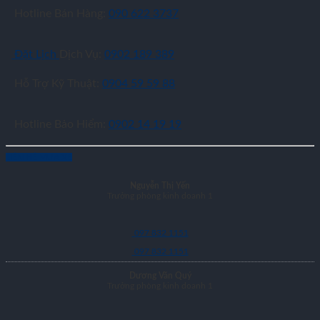
Hotline Bán Hàng:
090 622 3737
Đặt Lịch
Dịch Vụ:
0902 189 389
Hỗ Trợ Kỹ Thuật:
0904 59 59 88
Hotline Bảo Hiểm:
0902 14 19 19
LIÊN HỆ MUA XE
Nguyễn Thị Yến
Trưởng phòng kinh doanh 1
097 832 1151
097 832 1151
Dương Văn Quý
Trưởng phòng kinh doanh 1