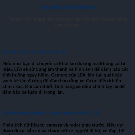
Hyundai SmartSense
Tucson mới mang đến một loạt các cải tiến của hệ thống
SmartSense.
Hỗ trợ duy trì làn đường (LFA)
Nếu như bạn di chuyển ra khỏi làn đường mà không có tín
hiệu, LFA sẽ sử dụng âm thanh và hình ảnh để cảnh báo các
tình huống nguy hiểm. Camera của LFA liên tục quét các
vạch kẻ làn đường để đảm bảo rằng xe được điều khiển
chính xác. Khi cần thiết, tính năng sẽ điều chỉnh tay lái để
đảm bảo xe luôn đi trong làn.
Hỗ trợ phòng tránh va chạm phía trước (FCA)
Phân tích dữ liệu từ camera và radar phía trước. Nếu dự
đoán được sắp có va chạm với xe, người đi bộ, xe đạp, hệ