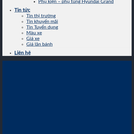
Phụ kiện – phụ tùng Hyundai Grand
Tin tức
Tin thị trường
Tin khuyến mãi
Tin Tuyển dụng
Màu xe
Giá xe
Giá lăn bánh
Liên hệ