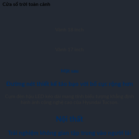
Cửa sổ trời toàn cảnh
Vành 18 inch
Vành 17 inch
Mặt sau
Đường nét thiết kế táo bạo với bố cục rộng hơn
Cụm đèn hậu LED kéo dài mang tính biểu tượng khẳng định
hình ảnh công nghệ cao của Hyundai Tucson.
Nội thất
Trải nghiệm không gian tập trung vào người lái