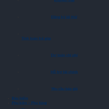
Khuyến mãi
Đăng ký lái thử
Tính toán trả góp
Dự toán chi phí
Hỗ trợ tài chính
Yêu cầu báo giá
Bảo hiểm
Phụ kiện – Phụ tùng