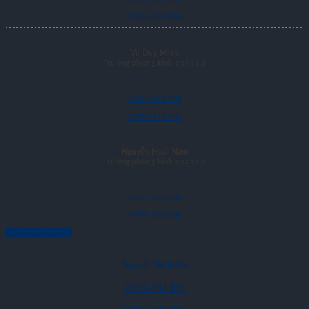
0336 033 555
Vũ Duy Minh
Trưởng phòng kinh doanh 3
0336 033 555
0336 033 555
Nguyễn Hoài Nam
Trưởng phòng kinh doanh 5
0979 860 689
0979 860 689
CỐ VẤN DỊCH VỤ
Nguyễn Mạnh Hải
0903 484 891