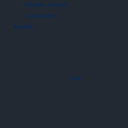
Tầm nhìn – Sứ mệnh
Cơ cấu tổ chức
Sản phẩm
Creta