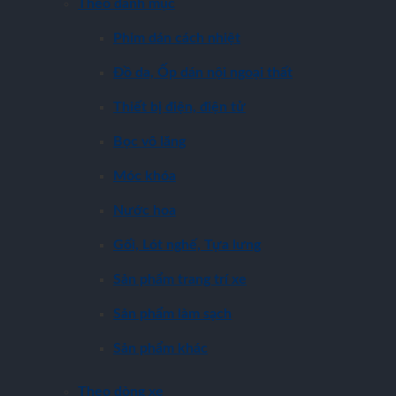
Theo danh mục
Phim dán cách nhiệt
Đồ da, Ốp dán nội ngoại thất
Thiết bị điện, điện tử
Bọc vô lăng
Móc khóa
Nước hoa
Gối, Lót nghế, Tựa lưng
Sản phẩm trang trí xe
Sản phẩm làm sạch
Sản phẩm khác
Theo dòng xe