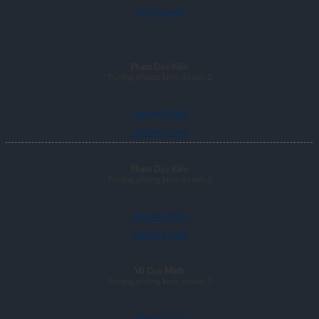
0976526633
Phạm Duy Kiên
Trưởng phòng kinh doanh 2
094 447 5995
094 447 5995
Phạm Duy Kiên
Trưởng phòng kinh doanh 2
094 447 5995
094 447 5995
Vũ Duy Minh
Trưởng phòng kinh doanh 3
0336 033 555