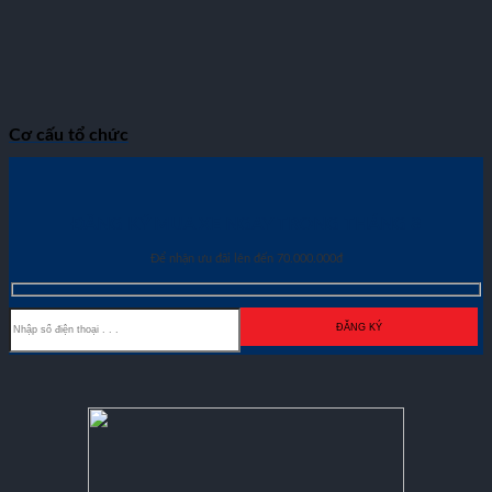
Cơ cấu tổ chức
ĐĂNG KÝ MUA XE NGAY TRONG THÁNG
8
Để nhận ưu đãi lên đến 70.000.000đ