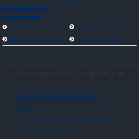
0903 484 891
KẾT NỐI VỚI CHÚNG TÔI
HỖ TRỢ KHÁCH HÀNG
Chính sách bảo hành
Chính sách bảo dưỡng
Chính sách thanh toán
Chính sách bảo mật
© Copyright 2020 Hyundai Phạm Văn Đồng All rights Reserved -
Hotline: 090 622
3737
Địa chỉ: Số 138 Phạm Văn Đồng, Xuân Đỉnh, Bắc Từ Liêm, Hà Nội
Hyundai Phạm Văn Đồng
Trang chủ
Giới thiệu
Giới thiệu về Hyundai Phạm Văn Đồng
Giới thiệu TC Motor