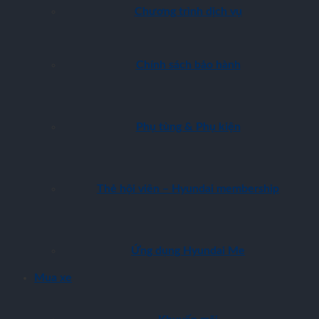
Chương trình dịch vụ
Chính sách bảo hành
Phụ tùng & Phụ kiện
Thẻ hội viên – Hyundai membership
Ứng dụng Hyundai Me
Mua xe