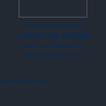
www.hyundaiphamvandong.vn
Hyundai Phạm Văn Đồng
Đại lý ủy quyền chính thức của
Hyundai Thành Công Việt Nam
Showroom Hyundai 3S