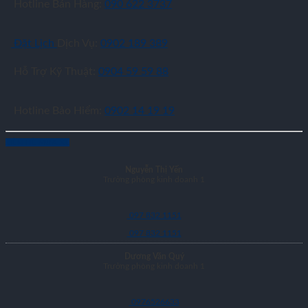
Hotline Bán Hàng:
090 622 3737
Đặt Lịch
Dịch Vụ:
0902 189 389
Hỗ Trợ Kỹ Thuật:
0904 59 59 88
Hotline Bảo Hiểm:
0902 14 19 19
LIÊN HỆ MUA XE
Nguyễn Thị Yến
Trưởng phòng kinh doanh 1
097 832 1151
097 832 1151
Dương Văn Quý
Trưởng phòng kinh doanh 1
0976526633