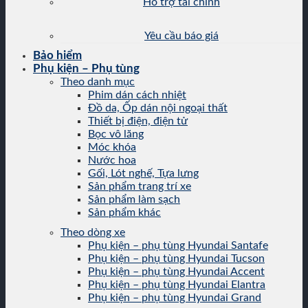
Hỗ trợ tài chính
Yêu cầu báo giá
Bảo hiểm
Phụ kiện – Phụ tùng
Theo danh mục
Phim dán cách nhiệt
Đồ da, Ốp dán nội ngoại thất
Thiết bị điện, điện tử
Bọc vô lăng
Móc khóa
Nước hoa
Gối, Lót nghế, Tựa lưng
Sản phẩm trang trí xe
Sản phẩm làm sạch
Sản phẩm khác
Theo dòng xe
Phụ kiện – phụ tùng Hyundai Santafe
Phụ kiện – phụ tùng Hyundai Tucson
Phụ kiện – phụ tùng Hyundai Accent
Phụ kiện – phụ tùng Hyundai Elantra
Phụ kiện – phụ tùng Hyundai Grand