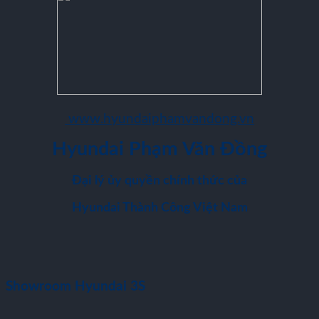
www.hyundaiphamvandong.vn
Hyundai Phạm Văn Đồng
Đại lý ủy quyền chính thức của
Hyundai Thành Công Việt Nam
Showroom Hyundai 3S