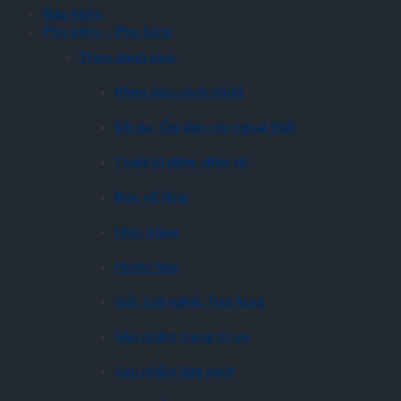
Bảo hiểm
Phụ kiện – Phụ tùng
Theo danh mục
Phim dán cách nhiệt
Đồ da, Ốp dán nội ngoại thất
Thiết bị điện, điện tử
Bọc vô lăng
Móc khóa
Nước hoa
Gối, Lót nghế, Tựa lưng
Sản phẩm trang trí xe
Sản phẩm làm sạch