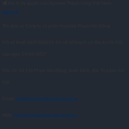
Đại lý ủy quyền của Hyundai Thành Công Việt Nam.
ĐỊA CHỈ
Tên đơn vị: Công ty cổ phần Hyundai Phạm Văn Đồng
Mã số thuế: 0107604519. Do sở kế hoạch và đầu tư Hà Nội
cấp ngày 14/04/2017
Địa chỉ: Số 138 Phạm Văn Đồng, Xuân Đỉnh, Bắc Từ Liêm, Hà
Nội
Email:
info@hyundaiphamvandong.vn
Web:
http://hyundaiphamvandong.vn/