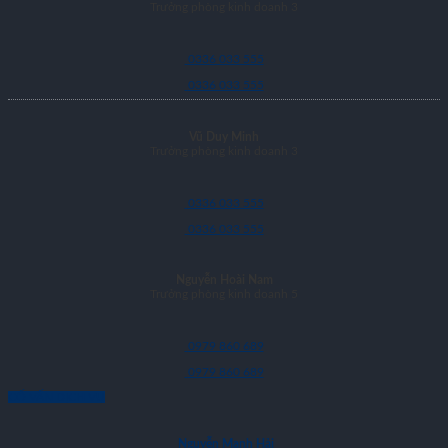
Trưởng phòng kinh doanh 3
0336 033 555
0336 033 555
Vũ Duy Minh
Trưởng phòng kinh doanh 3
0336 033 555
0336 033 555
Nguyễn Hoài Nam
Trưởng phòng kinh doanh 5
0979 860 689
0979 860 689
CỐ VẤN DỊCH VỤ
Nguyễn Mạnh Hải