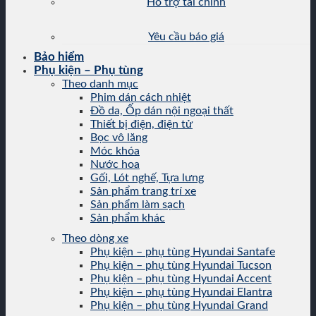
Hỗ trợ tài chính
Yêu cầu báo giá
Bảo hiểm
Phụ kiện – Phụ tùng
Theo danh mục
Phim dán cách nhiệt
Đồ da, Ốp dán nội ngoại thất
Thiết bị điện, điện tử
Bọc vô lăng
Móc khóa
Nước hoa
Gối, Lót nghế, Tựa lưng
Sản phẩm trang trí xe
Sản phẩm làm sạch
Sản phẩm khác
Theo dòng xe
Phụ kiện – phụ tùng Hyundai Santafe
Phụ kiện – phụ tùng Hyundai Tucson
Phụ kiện – phụ tùng Hyundai Accent
Phụ kiện – phụ tùng Hyundai Elantra
Phụ kiện – phụ tùng Hyundai Grand