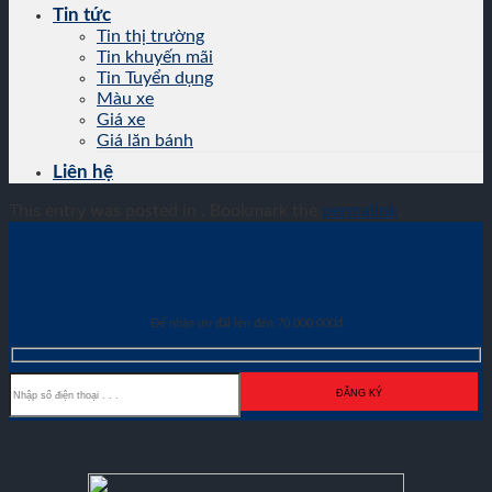
Tin tức
Tin thị trường
Tin khuyến mãi
Tin Tuyển dụng
Màu xe
Giá xe
Giá lăn bánh
Liên hệ
This entry was posted in . Bookmark the
permalink
.
ĐĂNG KÝ MUA XE NGAY TRONG THÁNG
8
Để nhận ưu đãi lên đến 70.000.000đ