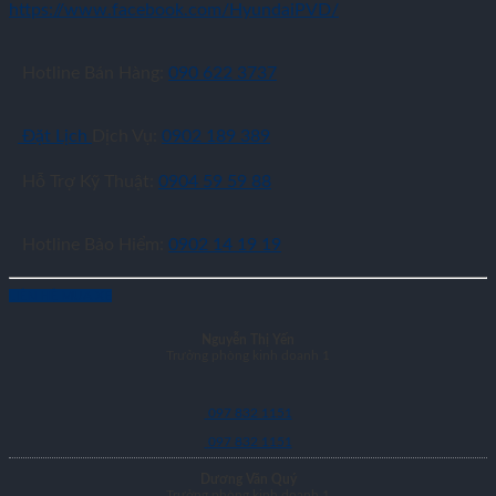
https://www.facebook.com/HyundaiPVD/
Hotline Bán Hàng:
090 622 3737
Đặt Lịch
Dịch Vụ:
0902 189 389
Hỗ Trợ Kỹ Thuật:
0904 59 59 88
Hotline Bảo Hiểm:
0902 14 19 19
LIÊN HỆ MUA XE
Nguyễn Thị Yến
Trưởng phòng kinh doanh 1
097 832 1151
097 832 1151
Dương Văn Quý
Trưởng phòng kinh doanh 1