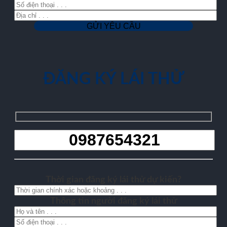
ĐĂNG KÝ LÁI THỬ
Thời gian đăng ký lái thử dự kiến?
Thông tin người đăng ký lái thử