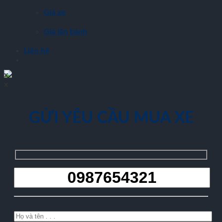
Giá xe
Giá lăn bánh
Liên hệ
x
x
GỬI YÊU CẦU MUA XE