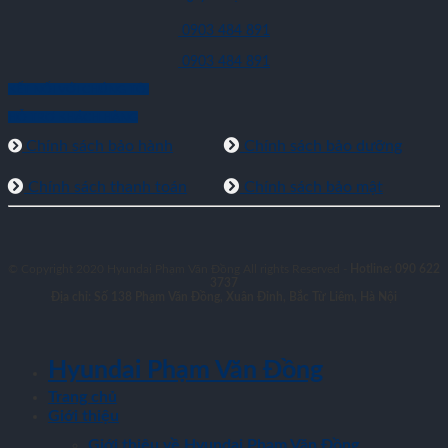
0903 484 891
0903 484 891
KẾT NỐI VỚI CHÚNG TÔI
HỖ TRỢ KHÁCH HÀNG
Chính sách bảo hành
Chính sách bảo dưỡng
Chính sách thanh toán
Chính sách bảo mật
© Copyright 2020 Hyundai Phạm Văn Đồng All rights Reserved -
Hotline: 090 622
3737
Địa chỉ: Số 138 Phạm Văn Đồng, Xuân Đỉnh, Bắc Từ Liêm, Hà Nội
Hyundai Phạm Văn Đồng
Trang chủ
Giới thiệu
Giới thiệu về Hyundai Phạm Văn Đồng