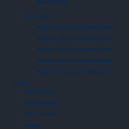
Sản phẩm khác
Theo dòng xe
Phụ kiện – phụ tùng Hyundai Santafe
Phụ kiện – phụ tùng Hyundai Tucson
Phụ kiện – phụ tùng Hyundai Accent
Phụ kiện – phụ tùng Hyundai Elantra
Phụ kiện – phụ tùng Hyundai Grand
Tin tức
Tin thị trường
Tin khuyến mãi
Tin Tuyển dụng
Màu xe