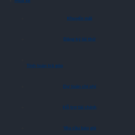
Mua xe
Khuyến mãi
Đăng ký lái thử
Tính toán trả góp
Dự toán chi phí
Hỗ trợ tài chính
Yêu cầu báo giá