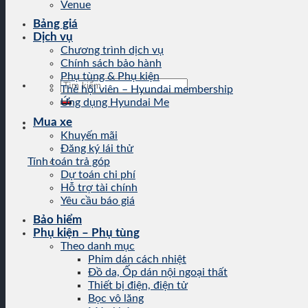
Venue
Bảng giá
Dịch vụ
Chương trình dịch vụ
Chính sách bảo hành
Phụ tùng & Phụ kiện
Tìm
Thẻ hội viên – Hyundai membership
kiếm:
Ứng dụng Hyundai Me
Mua xe
Khuyến mãi
Đăng ký lái thử
Tính toán trả góp
Dự toán chi phí
Hỗ trợ tài chính
Yêu cầu báo giá
Bảo hiểm
Phụ kiện – Phụ tùng
Theo danh mục
Phim dán cách nhiệt
Đồ da, Ốp dán nội ngoại thất
Thiết bị điện, điện tử
Bọc vô lăng