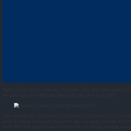
HYUNDAI PALISADE C
Ngày 15/09/2023, Hyundai Palisade, mẫu SUV đầu bảng của 
khuyến nghị từ
1.469 triệu đồng
(đã bao gồm thuế VAT).
Như những mẫu SUV khác trong line-up sản phẩm SUV của Hyunda
vách đá dựng đứng dọc theo phía tây của sông Hudson ở Đông
nước Mỹ. Tên gọi Palisade thể hiện cho sự phóng khoáng, mạn