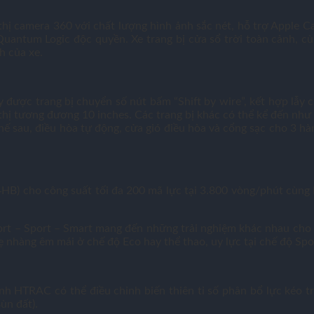
hị camera 360 với chất lượng hình ảnh sắc nét, hỗ trợ Apple Car
uantum Logic độc quyền. Xe trang bị cửa sổ trời toàn cảnh, cù
h của xe.
được trang bị chuyển số nút bấm “Shift by wire”, kết hợp lẫy ch
n thị tương đương 10 inches. Các trang bị khác có thể kể đến n
ế sau, điều hòa tự động, cửa gió điều hòa và cổng sạc cho 3 hàn
D4HB) cho công suất tối đa 200 mã lực tại 3.800 vòng/phút cù
rt – Sport – Smart mang đến những trải nghiệm khác nhau cho 
 nhàng êm mái ở chế độ Eco hay thể thao, uy lực tại chế độ Spo
nh HTRAC có thể điều chỉnh biến thiên tỉ số phân bổ lực kéo 
ùn đất).