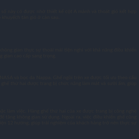
n số này có được nhờ thiết kế cột A mảnh và thoát gió kết hợp
 khuyếch tán gió ở cản sau.
hông gian thực sự thoải mái tiện nghi với khả năng điều khiển
g gian cao cấp sang trọng.
a NASA và bọc da Nappa. Ghế ngồi trên xe được tối ưu theo cấu
 ghế thứ hai được trang bị chức năng làm mát và sưởi ấm, giúp
oặc làm việc. Hàng ghế thứ hai của xe được trang bị công nghệ
để tăng không gian sử dụng. Ngoài ra, việc điều khiển ghế cũng
iện 12 hướng, giúp trải nghiệm của khách hàng trở nên thực sự