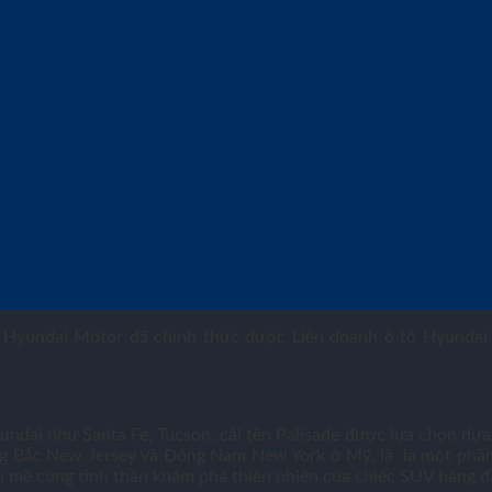
HÍNH THỨC RA MẮT TH
Hyundai Motor đã chính thức được Liên doanh ô tô Hyundai T
i như Santa Fe, Tucson, cái tên Palisade được lựa chọn dựa tr
 Bắc New Jersey và Đông Nam New York ở Mỹ, là là một phần c
h mẽ cùng tinh thần khám phá thiên nhiên của chiếc SUV hàng 