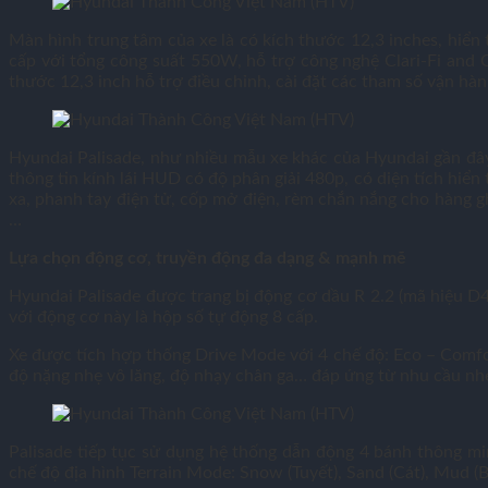
Màn hình trung tâm của xe là có kích thước 12,3 inches, hiển t
cấp với tổng công suất 550W, hỗ trợ công nghệ Clari-Fi and Q
thước 12,3 inch hỗ trợ điều chỉnh, cài đặt các tham số vận hàn
Hyundai Palisade, như nhiều mẫu xe khác của Hyundai gần đây 
thông tin kính lái HUD có độ phân giải 480p, có diện tích hiể
xa, phanh tay điện tử, cốp mở điện, rèm chắn nắng cho hàng gh
…
Lựa chọn động cơ, truyền động đa dạng & mạnh mẽ
Hyundai Palisade được trang bị động cơ dầu R 2.2 (mã hiệu 
với động cơ này là hộp số tự động 8 cấp.
Xe được tích hợp thống Drive Mode với 4 chế độ: Eco – Comfo
độ nặng nhẹ vô lăng, độ nhạy chân ga… đáp ứng từ nhu cầu nhẹ
Palisade tiếp tục sử dụng hệ thống dẫn động 4 bánh thông mi
chế độ địa hình Terrain Mode: Snow (Tuyết), Sand (Cát), Mud (B