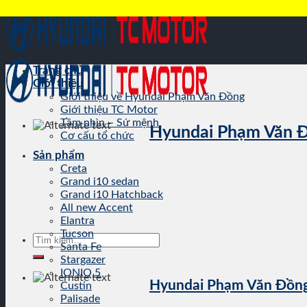
Skip
to
content
Trang chủ
Giới thiệu
Giới thiệu về Hyundai Phạm Văn Đồng
Giới thiệu TC Motor
Tầm nhìn – Sứ mệnh
Hyundai Phạm Văn 
Cơ cấu tổ chức
Sản phẩm
Creta
Grand i10 sedan
Grand i10 Hatchback
All new Accent
Elantra
Tucson
Tìm
Santa Fe
kiếm:
Stargazer
IONIQ 5
Hyundai Phạm Văn Đồn
Custin
Palisade