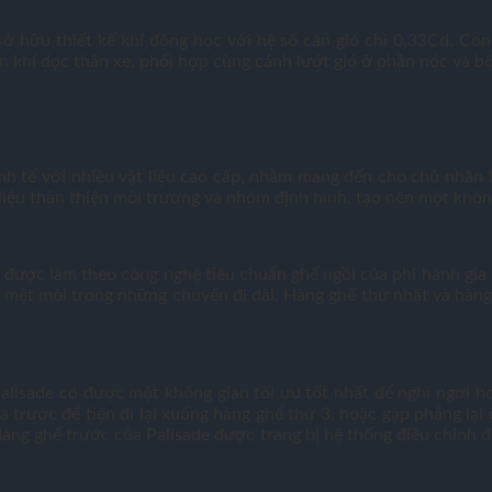
sở hữu thiết kế khí động học với hệ số cản gió chỉ 0,33Cd. Co
n khí dọc thân xe, phối hợp cùng cánh lướt gió ở phần nóc và bộ
inh tế với nhiều vật liệu cao cấp, nhằm mang đến cho chủ nhân k
ật liệu thân thiện môi trường và nhôm định hình, tạo nên một khôn
c, được làm theo công nghệ tiêu chuẩn ghế ngồi của phi hành gi
m mệt mỏi trong những chuyến đi dài. Hàng ghế thứ nhất và hàng
Palisade có được một không gian tối ưu tốt nhất để nghỉ ngơi h
a trước để tiện đi lại xuống hàng ghế thứ 3, hoặc gập phẳng lại 
àng ghế trước của Palisade được trang bị hệ thống điều chỉnh đ