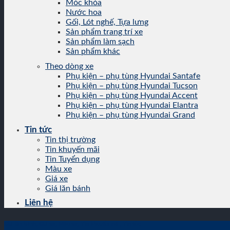
Móc khóa
Nước hoa
Gối, Lót nghế, Tựa lưng
Sản phẩm trang trí xe
Sản phẩm làm sạch
Sản phẩm khác
Theo dòng xe
Phụ kiện – phụ tùng Hyundai Santafe
Phụ kiện – phụ tùng Hyundai Tucson
Phụ kiện – phụ tùng Hyundai Accent
Phụ kiện – phụ tùng Hyundai Elantra
Phụ kiện – phụ tùng Hyundai Grand
Tin tức
Tin thị trường
Tin khuyến mãi
Tin Tuyển dụng
Màu xe
Giá xe
Giá lăn bánh
Liên hệ
Giá lăn bánh
,
Giá xe
,
Màu xe
,
Tin khuyến mãi
,
Tin tức