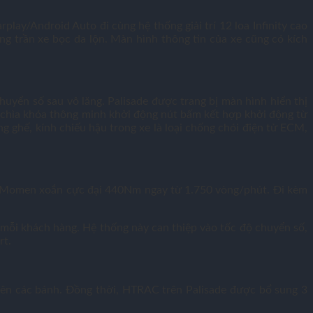
play/Android Auto đi cùng hệ thống giải trí 12 loa Infinity cao
ng trần xe bọc da lộn. Màn hình thông tin của xe cũng có kích
uyển số sau vô lăng. Palisade được trang bị màn hình hiển thị
hư chìa khóa thông minh khởi động nút bấm kết hợp khởi động từ
g ghế, kính chiếu hậu trong xe là loại chống chói điện tử ECM,
ng Momen xoắn cực đại 440Nm ngay từ 1.750 vòng/phút. Đi kèm
mỗi khách hàng. Hệ thống này can thiệp vào tốc độ chuyển số,
rt.
trên các bánh. Đồng thời, HTRAC trên Palisade được bổ sung 3