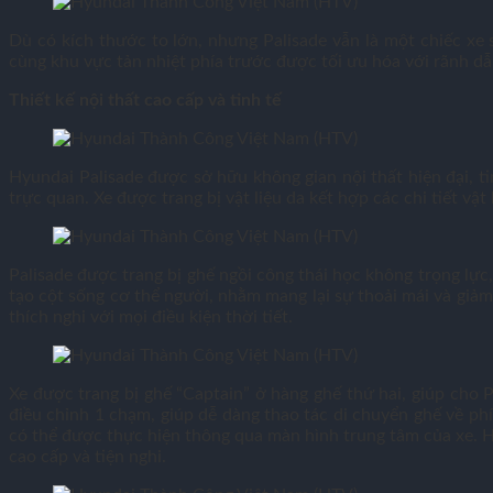
Dù có kích thước to lớn, nhưng Palisade vẫn là một chiếc xe 
cùng khu vực tản nhiệt phía trước được tối ưu hóa với rãnh dẫ
Thiết kế nội thất cao cấp và tinh tế
Hyundai Palisade được sở hữu không gian nội thất hiện đại, t
trực quan. Xe được trang bị vật liệu da kết hợp các chi tiết v
Palisade được trang bị ghế ngồi công thái học không trọng lự
tạo cột sống cơ thể người, nhằm mang lại sự thoải mái và giả
thích nghi với mọi điều kiện thời tiết.
Xe được trang bị ghế “Captain” ở hàng ghế thứ hai, giúp cho 
điều chỉnh 1 chạm, giúp dễ dàng thao tác di chuyển ghế về phí
có thể được thực hiện thông qua màn hình trung tâm của xe. H
cao cấp và tiện nghi.