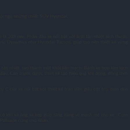
 đội ngũ những chiếc SUV Hyundai.
là 203 mm. Phần đầu xe nổi bật với lưới tản nhiệt kích thước
tric Dynamics như Hyundai Tucson, giúp tạo nên thiết kế vững
tản nhiệt, tạo thành một khối liền mạch. Bánh xe hợp kim kích
ầu. Cản trước được thiết kế tạo hiệu quả khí động, đồng thời
ụ C của xe nổi bật với thiết kế tràn viền giấu cột trụ, đem đến
u cỡ lớn và ống xả kép giúp tăng dáng vẻ mạnh mẽ cho xe. Cụm
 Palisade cùng chủ nhân.