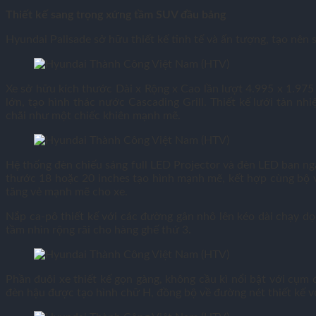
Thiết kế sang trọng xứng tầm SUV đầu bảng
Hyundai Palisade sở hữu thiết kế tinh tế và ấn tượng, tạo nên
Xe sở hữu kích thước Dài x Rộng x Cao lần lượt 4.995 x 1.97
lớn, tạo hình thác nước Cascading Grill. Thiết kế lưới tản 
chãi như một chiếc khiên mạnh mẽ.
Hệ thống đèn chiếu sáng full LED Projector và đèn LED ban ng
thước 18 hoặc 20 inches tạo hình mạnh mẽ, kết hợp cùng bộ v
tăng vẻ mạnh mẽ cho xe.
Nắp ca-pô thiết kế với các đường gân nhô lên kéo dài chạy dọc,
tầm nhìn rộng rãi cho hàng ghế thứ 3.
Phần đuôi xe thiết kế gọn gàng, không cầu kì nổi bật với cụ
đèn hậu được tạo hình chữ H, đồng bộ về đường nét thiết kế vớ