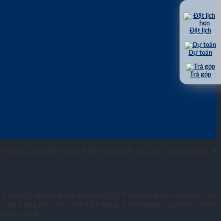
Ị TRƯỜNG VIỆT NAM
Đặt lịch
Dự toán
Trả góp
hành Công Việt Nam (HTV) sản xuất và phân phối với giá lẻ
ên một địa danh nổi tiếng tại Mỹ. Palisade là tên của một dãy
ủa Công viên địa chất Liên bang, biểu tượng của thiên nhiên
đầu Hyundai.