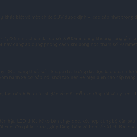
 sự khác biệt về một chiếc SUV được định vị cao cấp nhất trong
5 x 1,785 mm, chiều dài cơ sở 2.900mm cùng khoảng sáng gầm xe 
nhiệt này cũng áp dụng phong cách khí động học tham số Parame
ày DRL mang thiết kế T-Shape đặc trưng đặt dọc bao quanh lưới 
òm bánh xe cơ bắp nổi khối tạo nên vẻ hiện diện cao cấp hàng đ
 tạo nên hiệu quả thị giác về một mẫu xe rộng rãi và uy lực. Tr
m đèn hậu LED thiết kế to bản chạy dọc, kết hợp cùng bộ cản sa
i cụm đèn phía trước, giúp tăng thêm vẻ tinh tế và lịch lãm cho