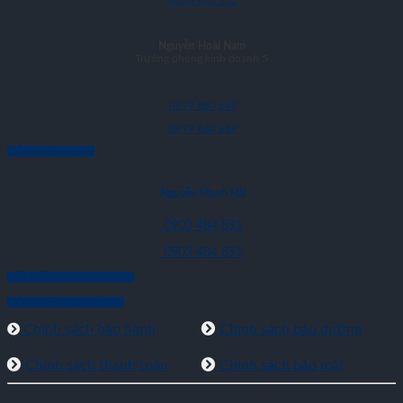
0336 033 555
Nguyễn Hoài Nam
Trưởng phòng kinh doanh 5
0979 860 689
0979 860 689
CỐ VẤN DỊCH VỤ
Nguyễn Mạnh Hải
0903 484 891
0903 484 891
KẾT NỐI VỚI CHÚNG TÔI
HỖ TRỢ KHÁCH HÀNG
Chính sách bảo hành
Chính sách bảo dưỡng
Chính sách thanh toán
Chính sách bảo mật