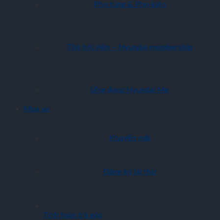
Phụ tùng & Phụ kiện
Thẻ hội viên – Hyundai membership
Ứng dụng Hyundai Me
Mua xe
Khuyến mãi
Đăng ký lái thử
Tính toán trả góp