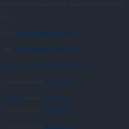
Địa chỉ: Số 138 Phạm Văn Đồng, Xuân Đỉnh, Bắc Từ Liêm, Hà
Nội
Email:
info@hyundaiphamvandong.vn
Web:
http://hyundaiphamvandong.vn/
https://www.facebook.com/HyundaiPVD/
Hotline Bán Hàng:
090 622 3737
Đặt Lịch
Dịch Vụ:
0902 189 389
Hỗ Trợ Kỹ Thuật:
0904 59 59 88
Hotline Bảo Hiểm:
0902 14 19 19