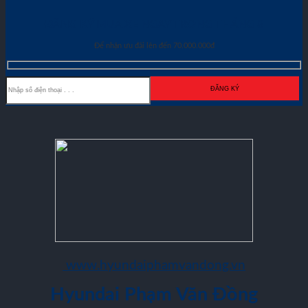
ĐĂNG KÝ MUA XE NGAY TRONG THÁNG
8
Để nhận ưu đãi lên đến 70.000.000đ
www.hyundaiphamvandong.vn
Hyundai Phạm Văn Đồng