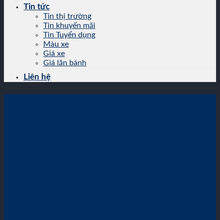
Tin tức
Tin thị trường
Tin khuyến mãi
Tin Tuyển dụng
Màu xe
Giá xe
Giá lăn bánh
Liên hệ
Tin tức
MUA XE NHƯ Ý – ĐÓN XUÂN PHÚ
QUÝ