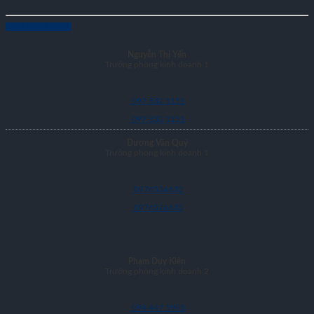
LIÊN HỆ MUA XE
Nguyễn Thị Yến
Trưởng phòng kinh doanh 1
097 832 1151
097 832 1151
Dương Văn Quý
Trưởng phòng kinh doanh 1
0976526633
0976526633
Phạm Duy Kiên
Trưởng phòng kinh doanh 2
094 447 5995