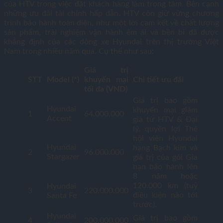
của HTV trong việc đặt khách hàng làm trọng tâm. Bên cạnh
những ưu đãi tài chính hấp dẫn, HTV còn giữ vững chương
trình bảo hành toàn diện, như một lời cam kết về chất lượng
sản phẩm, trải nghiệm vận hành êm ái và bền bỉ đã được
khẳng định của các dòng xe Hyundai trên thị trường Việt
Nam trong nhiều năm qua. Cụ thể như sau:
Giá trị
STT
Model (*)
khuyến mại
Chi tiết ưu đãi
tối đa (VND)
Giá trị bao gồm
Hyundai
khuyến mại giảm
1
64.000.000
Accent
giá từ HTV & Đại
lý, quyền lợi Thẻ
hội viên Hyundai
Hyundai
hạng Bạch kim và
2
96.000.000
Stargazer
giá trị của gói Gia
hạn bảo hành lên
8 năm hoặc
120.000 km (tuỳ
Hyundai
3
220.000.000
điều kiện nào tới
Santa Fe
trước).
Hyundai
Giá trị bao gồm
4
200.000.000