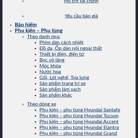
Hỗ trợ tài chính
Yêu cầu báo giá
Bảo hiểm
Phụ kiện – Phụ tùng
Theo danh mục
Phim dán cách nhiệt
Đồ da, Ốp dán nội ngoại thất
Thiết bị điện, điện tử
Bọc vô lăng
Móc khóa
Nước hoa
Gối, Lót nghế, Tựa lưng
Sản phẩm trang trí xe
Sản phẩm làm sạch
Sản phẩm khác
Theo dòng xe
Phụ kiện – phụ tùng Hyundai Santafe
Phụ kiện – phụ tùng Hyundai Tucson
Phụ kiện – phụ tùng Hyundai Accent
Phụ kiện – phụ tùng Hyundai Elantra
Phụ kiện – phụ tùng Hyundai Grand