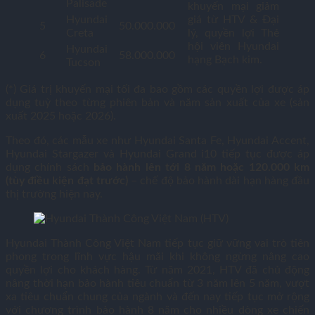
Palisade
khuyến mại giảm
Hyundai
giá từ HTV & Đại
5
50.000.000
Creta
lý, quyền lợi Thẻ
hội viên Hyundai
Hyundai
6
58.000.000
hạng Bạch kim.
Tucson
(*) Giá trị khuyến mại tối đa bao gồm các quyền lợi được áp
dụng tuỳ theo từng phiên bản và năm sản xuất của xe (sản
xuất 2025 hoặc 2026).
Theo đó, các mẫu xe như Hyundai Santa Fe, Hyundai Accent,
Hyundai Stargazer và Hyundai Grand i10 tiếp tục được áp
dụng chính sách
bảo hành lên tới 8 năm hoặc 120.000 km
(tùy điều kiện đạt trước)
– chế độ bảo hành dài hạn hàng đầu
thị trường hiện nay.
Hyundai Thành Công Việt Nam tiếp tục giữ vững vai trò tiên
phong trong lĩnh vực hậu mãi khi không ngừng nâng cao
quyền lợi cho khách hàng. Từ năm 2021, HTV đã chủ động
nâng thời hạn bảo hành tiêu chuẩn từ 3 năm lên 5 năm, vượt
xa tiêu chuẩn chung của ngành và đến nay tiếp tục mở rộng
với chương trình bảo hành 8 năm cho nhiều dòng xe chiến