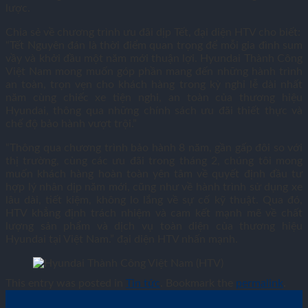
lược.
Chia sẻ về chương trình ưu đãi dịp Tết, đại diện HTV cho biết:
“Tết Nguyên đán là thời điểm quan trọng để mỗi gia đình sum
vầy và khởi đầu một năm mới thuận lợi. Hyundai Thành Công
Việt Nam mong muốn góp phần mang đến những hành trình
an toàn, trọn vẹn cho khách hàng trong kỳ nghỉ lễ dài nhất
năm cùng chiếc xe tiện nghi, an toàn của thương hiệu
Hyundai, thông qua những chính sách ưu đãi thiết thực và
chế độ bảo hành vượt trội.”
“Thông qua chương trình bảo hành 8 năm, gần gấp đôi so với
thị trường, cùng các ưu đãi trong tháng 2, chúng tôi mong
muốn khách hàng hoàn toàn yên tâm về quyết định đầu tư
hợp lý nhân dịp năm mới, cũng như về hành trình sử dụng xe
lâu dài, tiết kiệm, không lo lắng về sự cố kỹ thuật. Qua đó,
HTV khẳng định trách nhiệm và cam kết mạnh mẽ về chất
lượng sản phẩm và dịch vụ toàn diện của thương hiệu
Hyundai tại Việt Nam.” đại diện HTV nhấn mạnh.
This entry was posted in
Tin tức
. Bookmark the
permalink
.