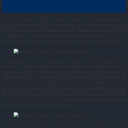
Hà Nội, Tháng 2/2026 – Liên doanh Ô tô Hyundai Thành
Công Việt Nam (HTV) chính thức triển khai chương trình
khuyến mại đặc biệt
“Mua xe như ý – Đón xuân phú quý”
với
tổng giá trị ưu đãi lên tới 220 triệu đồng cùng nhiều quyền lợi
giá trị dành cho khách hàng mua xe Hyundai trên toàn quốc.
Tháng 2 gõ cửa, báo hiệu cận kề một mùa Tết Nguyên Đán
rộn ràng – mùa của đoàn viên, sum họp và những chuyến đi ý
nghĩa bên gia đình. Đây cũng là giai đoạn nhu cầu mua sắm, di
chuyển tăng cao, khi mỗi hành trình đều mang theo mong
muốn về sự an toàn, thuận tiện và trọn vẹn. Thấu hiểu điều
đó, Hyundai Thành Công Việt Nam hân hạnh đồng hành cùng
khách hàng trong mùa Tết bằng những chương trình ưu đãi
thiết thực, để việc sở hữu một chiếc xe Hyundai hiện đại, tiện
nghi trở nên dễ dàng và an tâm hơn.
Chương trình khuyến mại tháng 2 tiếp tục thể hiện cam kết