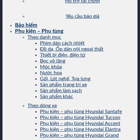
Hỗ trợ tài chính
Yêu cầu báo giá
Bảo hiểm
Phụ kiện – Phụ tùng
Theo danh mục
Phim dán cách nhiệt
Đồ da, Ốp dán nội ngoại thất
Thiết bị điện, điện tử
Bọc vô lăng
Móc khóa
Nước hoa
Gối, Lót nghế, Tựa lưng
Sản phẩm trang trí xe
Sản phẩm làm sạch
Sản phẩm khác
Theo dòng xe
Phụ kiện – phụ tùng Hyundai Santafe
Phụ kiện – phụ tùng Hyundai Tucson
Phụ kiện – phụ tùng Hyundai Accent
Phụ kiện – phụ tùng Hyundai Elantra
Phụ kiện – phụ tùng Hyundai Grand