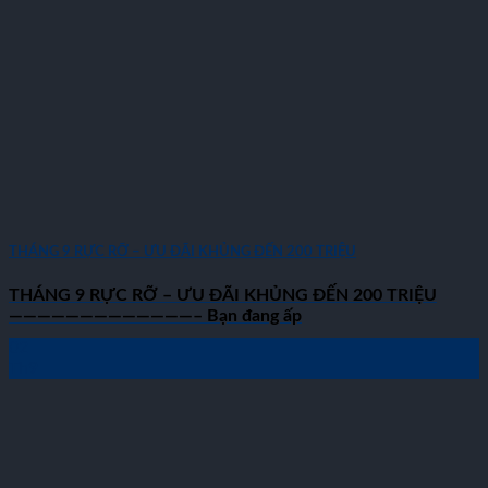
THÁNG 9 RỰC RỠ – ƯU ĐÃI KHỦNG ĐẾN 200 TRIỆU
THÁNG 9 RỰC RỠ – ƯU ĐÃI KHỦNG ĐẾN 200 TRIỆU
—————————————– Bạn đang ấp
02
Th9