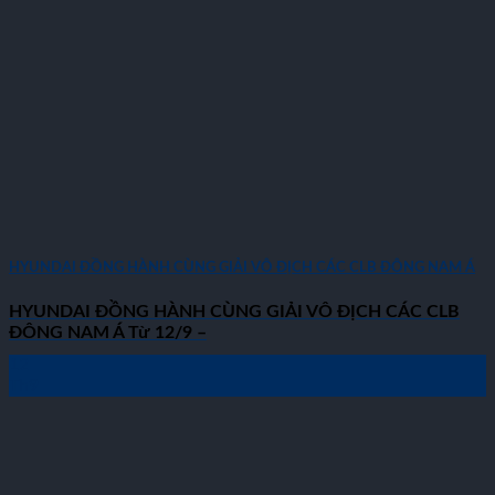
HYUNDAI ĐỒNG HÀNH CÙNG GIẢI VÔ ĐỊCH CÁC CLB ĐÔNG NAM Á
HYUNDAI ĐỒNG HÀNH CÙNG GIẢI VÔ ĐỊCH CÁC CLB
ĐÔNG NAM Á Từ 12/9 –
12
Th9