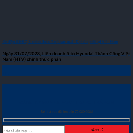
Xe điện IONIQ 5 chính thức được sản xuất & phân phối tại Việt Nam
Ngày 31/07/2023, Liên doanh ô tô Hyundai Thành Công Việt
Nam (HTV) chính thức phân
31
Th7
ĐĂNG KÝ MUA XE NGAY TRONG THÁNG
8
Để nhận ưu đãi lên đến 70.000.000đ