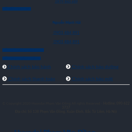
0979 860 689
CỐ VẤN DỊCH VỤ
Nguyễn Mạnh Hải
0903 484 891
0903 484 891
KẾT NỐI VỚI CHÚNG TÔI
HỖ TRỢ KHÁCH HÀNG
Chính sách bảo hành
Chính sách bảo dưỡng
Chính sách thanh toán
Chính sách bảo mật
© Copyright 2020 Hyundai Phạm Văn Đồng All rights Reserved -
Hotline: 090 622
3737
Địa chỉ: Số 138 Phạm Văn Đồng, Xuân Đỉnh, Bắc Từ Liêm, Hà Nội