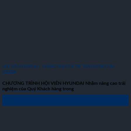
HỘI VIÊN HYUNDAI – KHẲNG ĐỊNH GIÁ TRỊ, TẬN HƯỞNG ĐẶC
QUYỀN
CHƯƠNG TRÌNH HỘI VIÊN HYUNDAI Nhằm nâng cao trải
nghiệm của Quý Khách hàng trong
11
Th9