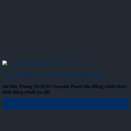
CHỌN HYUNDAI – ƯU ĐÃI TRỌN VẸN, AN TÂM DÀI LÂU
Hà Nội, Tháng 10/2025 Hyundai Phạm Văn Đồng chính thức
khởi động chuỗi ưu đãi
02
Th10