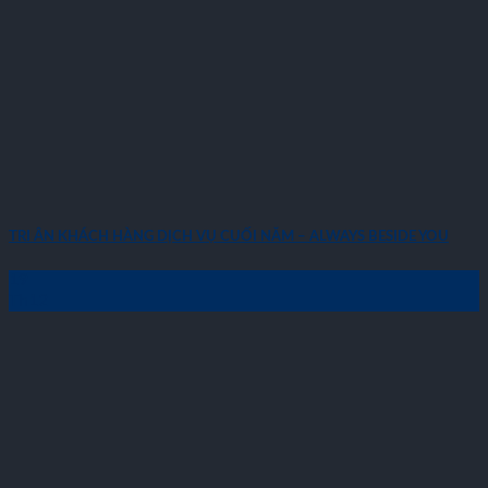
TRI ÂN KHÁCH HÀNG DỊCH VỤ CUỐI NĂM – ALWAYS BESIDE YOU
19
Th12