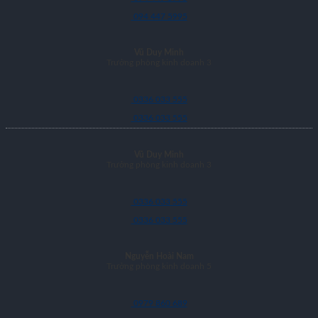
094 447 5995
Vũ Duy Minh
Trưởng phòng kinh doanh 3
0336 033 555
0336 033 555
Vũ Duy Minh
Trưởng phòng kinh doanh 3
0336 033 555
0336 033 555
Nguyễn Hoài Nam
Trưởng phòng kinh doanh 5
0979 860 689