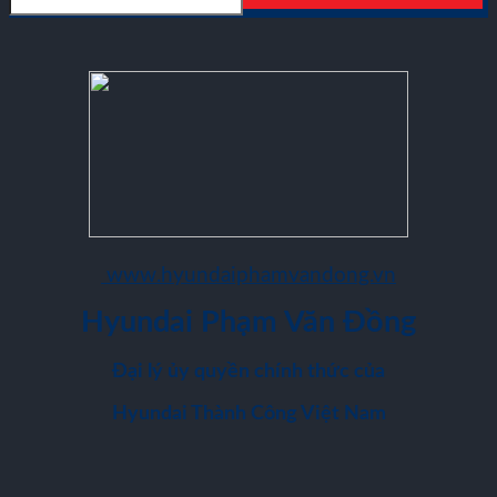
www.hyundaiphamvandong.vn
Hyundai Phạm Văn Đồng
Đại lý ủy quyền chính thức của
Hyundai Thành Công Việt Nam