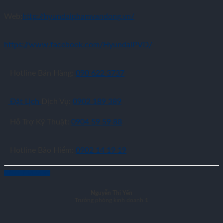
Web:
http://hyundaiphamvandong.vn/
https://www.facebook.com/HyundaiPVD/
Hotline Bán Hàng:
090 622 3737
Đặt Lịch
Dịch Vụ:
0902 189 389
Hỗ Trợ Kỹ Thuật:
0904 59 59 88
Hotline Bảo Hiểm:
0902 14 19 19
LIÊN HỆ MUA XE
Nguyễn Thị Yến
Trưởng phòng kinh doanh 1